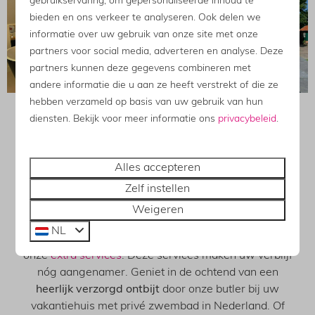
gebruikservaring, om gepersonaliseerde inhoud te
bieden en ons verkeer te analyseren. Ook delen we
informatie over uw gebruik van onze site met onze
partners voor social media, adverteren en analyse. Deze
partners kunnen deze gegevens combineren met
andere informatie die u aan ze heeft verstrekt of die ze
hebben verzameld op basis van uw gebruik van hun
diensten. Bekijk voor meer informatie ons
privacybeleid
.
EEN EXTRA COMFORTABEL
VERBLIJF
Alles accepteren
in uw vakantiehuis met privé
Zelf instellen
zwembad
Weigeren
Naast het vakantiehuis met privé zwembad, sauna,
NL
hottub én Sunshower kunt u ook gebruik maken van
onze
extra services
. Deze services maken uw verblijf
nóg aangenamer. Geniet in de ochtend van een
heerlijk verzorgd ontbijt
door onze butler bij uw
vakantiehuis met privé zwembad in Nederland. Of