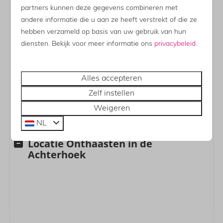
privacy.
partners kunnen deze gegevens combineren met
andere informatie die u aan ze heeft verstrekt of die ze
hebben verzameld op basis van uw gebruik van hun
🌳 De tuin
diensten. Bekijk voor meer informatie ons
privacybeleid
.
De tuin van De Kastanje is volledig privé en
afgeschermd. De tuin heeft meerdere plekken waar je
Alles accepteren
heerlijk kunt genieten van de zon en de Achterhoekse
natuur. Het is de perfecte tuin om heerlijk in alle rust
Zelf instellen
bij te komen van de dagelijkse sleur.
Weigeren
NL
Locatie Onthaasten in de
Achterhoek