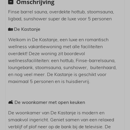
Omschrijving
Buiten
Finse barrel sauna, overdekte hottub, stoomsauna,
Buitenhaard
ligbad, sunshower super de luxe voor 5 personen
Tuin
🏡 De Kastanje
Woonruimte
Welkom in De Kastanje, een luxe en romantisch
Flatscreen
wellness vakantiewoning met alle faciliteiten
Sonos
overdekt! Deze woning zit boordevol
Kinderstoel
wellnessfaciliteiten: een hottub, Finse-barrelsauna,
Wi-Fi
loungebank, stoomsauna, sunshower, buitenhaard,
en nog veel meer. De Kastanje is geschikt voor
Keuken
maximaal 5 personen en is huisdiervrij.
Vaatwasser
Combi oven
🛋️ De woonkamer met open keuken
Inductie kookplaat
De woonkamer van De Kastanje is modern en
Koel-/Vrieskast
smaakvol ingericht. Geniet samen van een relaxed
Koffie (Nespresso)
verblijf of plof neer op de bank bij de televisie. De