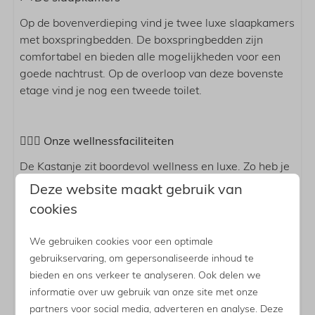
Op de bovenverdieping vind je twee luxe slaapkamers
met boxspringbedden. De boxspringbedden zijn
comfortabel en bieden alle mogelijkheden voor een
goede nachtrust. Op de overloop van deze bovenste
etage vind je nog een tweede toilet.
🧘🏼‍♀️ Onze wellnessfaciliteiten
De Kastanje zit boordevol wellness en luxe. Zo heb je
een houtgestookte hottub die overdekt staat,
Deze website maakt gebruik van
waardoor je te allen tijde heerlijk kunt genieten van de
cookies
Achterhoekse natuur. Ook kun je vanuit de Finse-
barrelsauna genieten van prachtig weidezicht terwijl
We gebruiken cookies voor een optimale
je jezelf een gezonde detox gunt. Of stap lekker onder
gebruikservaring, om gepersonaliseerde inhoud te
de douche terwijl je een gezonde kleur pakt door de
bieden en ons verkeer te analyseren. Ook delen we
sunshower. Kortom, deze woning zit vol met wellness
informatie over uw gebruik van onze site met onze
en is perfect om heerlijk te ontspannen in absolute
partners voor social media, adverteren en analyse. Deze