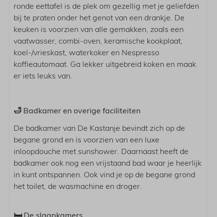
Slaapkamer
ronde eettafel is de plek om gezellig met je geliefden
bij te praten onder het genot van een drankje. De
2 Slaapkamers
keuken is voorzien van alle gemakken, zoals een
Babybed
vaatwasser, combi-oven, keramische kookplaat,
Boxspring bedden
koel-/vrieskast, waterkoker en Nespresso
koffieautomaat. Ga lekker uitgebreid koken en maak
er iets leuks van.
🛁 Badkamer en overige faciliteiten
De badkamer van De Kastanje bevindt zich op de
begane grond en is voorzien van een luxe
inloopdouche met sunshower. Daarnaast heeft de
badkamer ook nog een vrijstaand bad waar je heerlijk
in kunt ontspannen. Ook vind je op de begane grond
het toilet, de wasmachine en droger.
🛏️ De slaapkamers