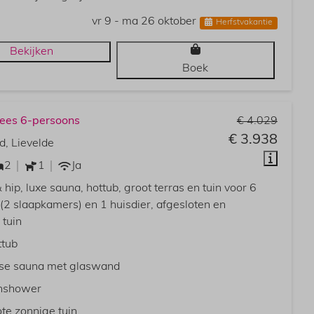
vr 9 - ma 26 oktober
Herfstvakantie
Bekijken
Boek
ees 6-persoons
€ 4.029
€ 3.938
d, Lievelde
2
1
Ja
 hip, luxe sauna, hottub, groot terras en tuin voor 6
(2 slaapkamers) en 1 huisdier, afgesloten en
tuin
ttub
nse sauna met glaswand
nshower
te zonnige tuin