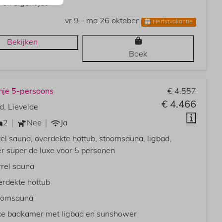
 en eigentijds
vr 9 - ma 26 oktober
Herfstvakantie
Bekijken
Boek
nje 5-persoons
€ 4.557
€ 4.466
d, Lievelde
2
Nee
Ja
rel sauna, overdekte hottub, stoomsauna, ligbad,
 super de luxe voor 5 personen
rel sauna
rdekte hottub
oomsauna
xe badkamer met ligbad en sunshower