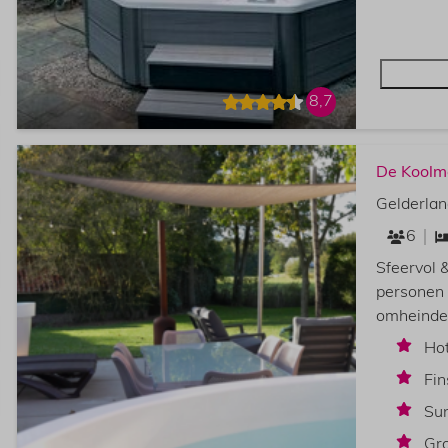
8,7
De Koolm
Gelderlan
6
Sfeervol &
personen 
omheinde 
Ho
Fi
Su
Gro