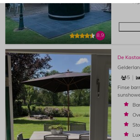
Hip
8,9
De Kasta
Gelderlan
5
Finse bar
sunshower
Bar
Ove
St
Lu