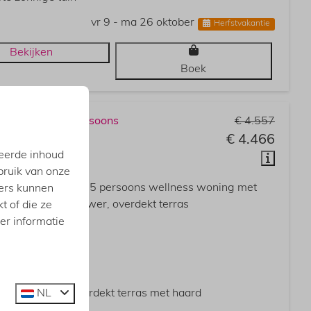
vr 9 - ma 26 oktober
Herfstvakantie
Bekijken
Boek
h van Groll 5-persoons
€ 4.557
€ 4.466
d, Lievelde
eerde inhoud
2
1
Ja
bruik van onze
ne en super luxe 5 persoons wellness woning met
ners kunnen
inse sauna, sunshower, overdekt terras
t of die ze
er informatie
ttub
nshower
se sauna
NL
tendouche en overdekt terras met haard