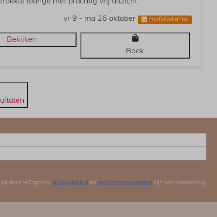
rdekte lounge met prachtig vrij uitzicht
vr 9 - ma 26 oktober
Herfstvakantie
Bekijken
Boek
ultaten
igd door reCaptcha,
privacybeleid
en
servicevoorwaarden
zijn van toepassing.