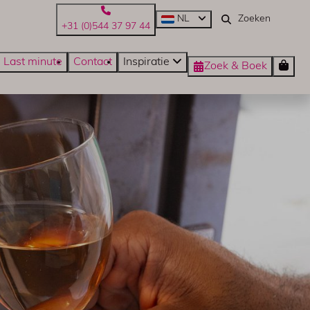
NL
+31 (0)544 37 97 44
Last minute
Contact
Inspiratie
Zoek & Boek