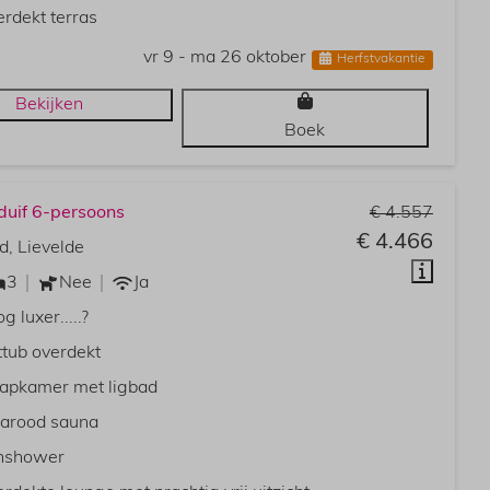
rdekt terras
vr 9 - ma 26 oktober
Herfstvakantie
Bekijken
Boek
duif 6-persoons
€ 4.557
€ 4.466
d, Lievelde
3
Nee
Ja
g luxer.....?
tub overdekt
apkamer met ligbad
rarood sauna
nshower