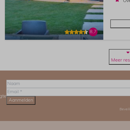
Ove
8,7
Meer res
ogte
Aanmelden
Beveil