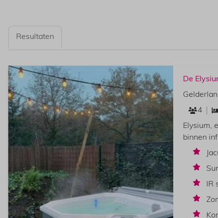
Resultaten
De Elysi
Gelderlan
4
Elysium, 
binnen in
Jac
Su
IR 
Zon
Kor