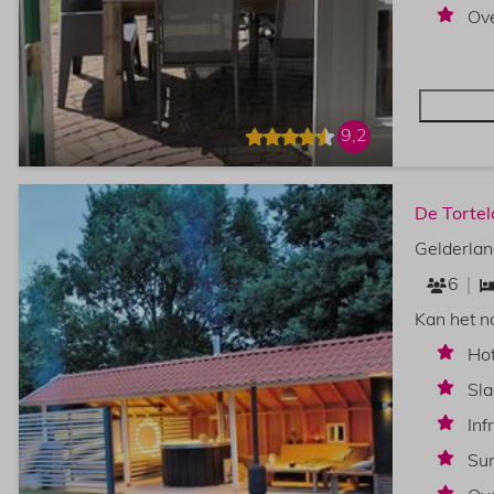
Ove
9,2
De Tortel
Gelderlan
6
Kan het no
Hot
Sla
Inf
Su