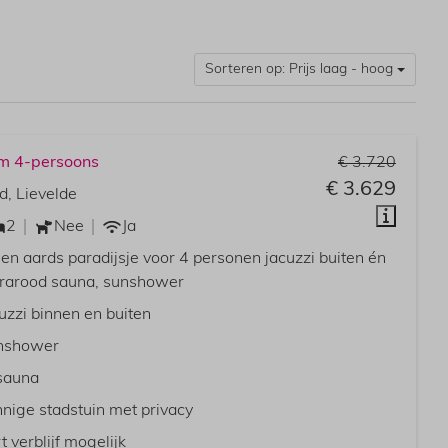
Sorteren op: Prijs laag - hoog
um 4-persoons
€ 3.720
€ 3.629
d, Lievelde
2
Nee
Ja
een aards paradijsje voor 4 personen jacuzzi buiten én
frarood sauna, sunshower
uzzi binnen en buiten
nshower
sauna
nige stadstuin met privacy
t verblijf mogelijk