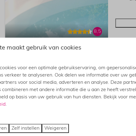
8,5
te maakt gebruik van cookies
UITGELICHT
Het Beleg
Gelderlan
ookies voor een optimale gebruikservaring, om gepersonalis
5
ns verkeer te analyseren. Ook delen we informatie over uw ge
Een moder
partners voor social media, adverteren en analyse. Deze part
hottub, f
combineren met andere informatie die u aan ze heeft verstrek
ld op basis van uw gebruik van hun diensten. Bekijk voor me
Ho
eid
.
Su
Fin
ren
Zelf instellen
Weigeren
Bui