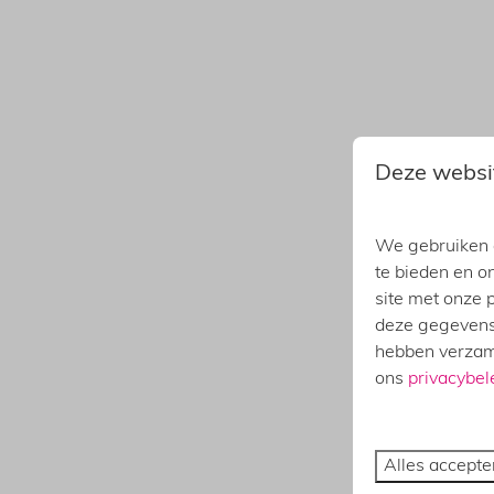
2 Slaapkamers (4)
Master slaapkamer met ligbad (3)
3 Slaapkamers (3)
Overdekt lounge buitenbed (1)
Overdekt lounge terras (6)
Deze websi
We gebruiken c
te bieden en o
site met onze 
deze gegevens 
hebben verzame
ons
privacybel
Alles accepte