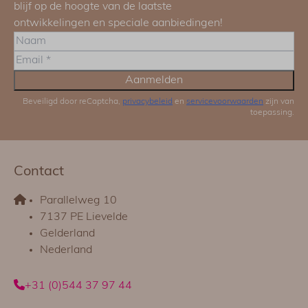
blijf op de hoogte van de laatste
ontwikkelingen en speciale aanbiedingen!
Aanmelden
Beveiligd door reCaptcha,
privacybeleid
en
servicevoorwaarden
zijn van
toepassing.
Contact
Parallelweg 10
7137 PE Lievelde
Gelderland
Nederland
+31 (0)544 37 97 44