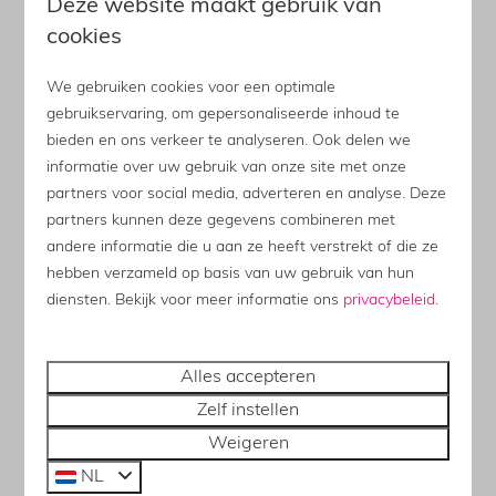
Deze website maakt gebruik van
Onthaasten actief
cookies
Onthaasten is bewust kiezen voor ontspanning.
We gebruiken cookies voor een optimale
De Achterhoek is een prachtig wandelgebied.
gebruikservaring, om gepersonaliseerde inhoud te
Ontdek het afwisselende landschap en de
bieden en ons verkeer te analyseren. Ook delen we
diverse dorpen.
informatie over uw gebruik van onze site met onze
partners voor social media, adverteren en analyse. Deze
Prijs euro 25 per persoon. Minimale bezetting
partners kunnen deze gegevens combineren met
4 personen. Duur 2,5 uur.
andere informatie die u aan ze heeft verstrekt of die ze
hebben verzameld op basis van uw gebruik van hun
Meer
diensten. Bekijk voor meer informatie ons
privacybeleid
.
Alles accepteren
Op het park
Zelf instellen
Weigeren
NL